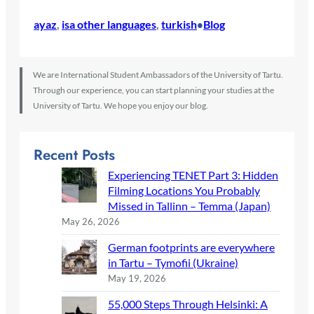
ayaz
, 
isa other languages
, 
turkish
Blog
•
We are International Student Ambassadors of the University of Tartu.
Through our experience, you can start planning your studies at the
University of Tartu. We hope you enjoy our blog.
Recent Posts
Experiencing TENET Part 3: Hidden
Filming Locations You Probably
Missed in Tallinn – Temma (Japan)
May 26, 2026
German footprints are everywhere
in Tartu – Tymofii (Ukraine)
May 19, 2026
55,000 Steps Through Helsinki: A