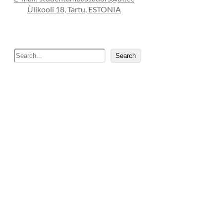
Ülikooli 18, Tartu, ESTONIA
S
Search
e
a
r
c
h